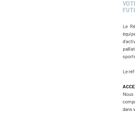
VOT
FUT
Le Ré
équip
d’act
palli
spor
Le réf
ACCE
Nous 
compr
dans v