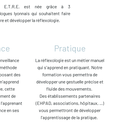
 E.T.R.E. est née grâce à 3
logues lyonnais qui souhaitent faire
re et développer la réflexologie.
nce
Pratique
nveillance
La réflexologie est un métier manuel
e méthode
qui s'apprend en pratiquant. Notre
oposant des
formation vous permettra de
 n'apprend
développer une gestuelle précise et
e, cette
fluide des mouvements.
ement de
Des établissements partenaires
 l'apprenant
(EHPAD, associations, hôpitaux, ...)
ance en ses
vous permettront de développer
l'apprentissage de la pratique.