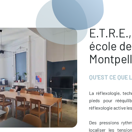
E.T.R.E.
école de
Montpell
QU'EST CE QUE 
La réflexologie, tech
pieds pour rééquili
réflexologie active l
Des pressions ryth
localiser les tensio