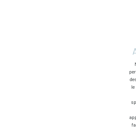
per
des
le
sp
app
fa