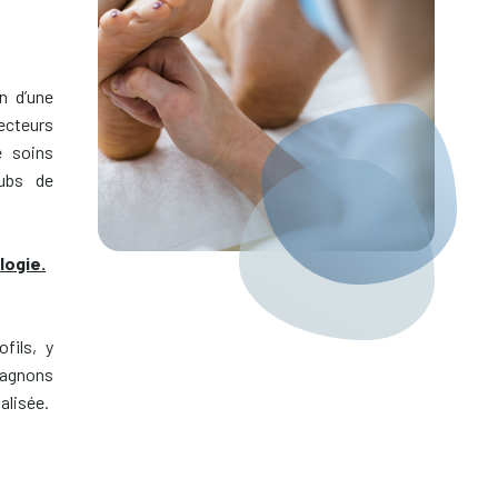
n d’une
ecteurs
e soins
lubs de
logie.
fils, y
pagnons
alisée.