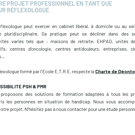
RE PROJET PROFESSIONNEL EN TANT QUE
UR RÉFLEXOLOGUE
flexologue peut exercer en cabinet libéral, à domicile ou au sei
e pluridisciplinaire. Sa pratique peut se décliner dans des s
ivités variés tels que : maisons de retraite, EHPAD, unités d
atifs, centres d’oncologie, centres antidouleurs, entreprises, c
ts…
lexologue formé par l'Ecole E.T.R.E. respecte la
Charte de Déonto
SSIBILITE PSH & PMR
proposons des solutions de formation adaptées à tous les pro
is les personnes en situation de handicap. Nous vous accom
otre projet. N'hésitez pas à nous contacter pour une étude personn