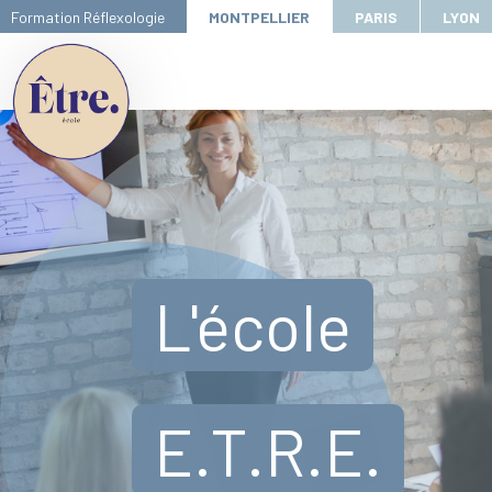
Formation Réflexologie
MONTPELLIER
PARIS
LYON
L'école
E.T.R.E.